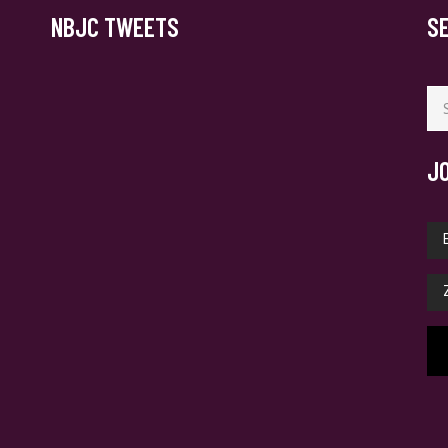
NBJC TWEETS
S
Se
for
J