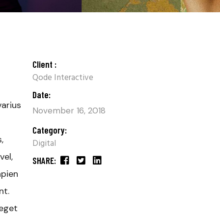
Client :
Qode Interactive
Date:
varius
November 16, 2018
Category:
,
Digital
el,
SHARE:
apien
nt.
 eget