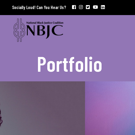
Socially Loud! Can You Hear Us?
Portfolio